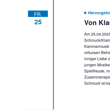
Hervorgeh
FR.
25
Von Kla
Am 25.04.2025
Schmuck/Klarin
Kammermusik a
virtuosen Behe
inniger Liebe
jungen Musike
Spielfreude, 
Zusammenspiel
Schmuck ist k