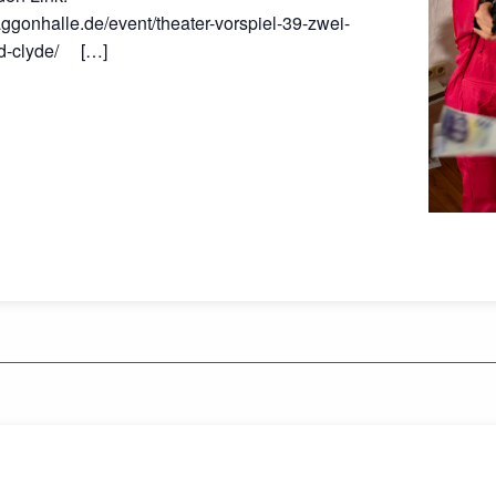
ggonhalle.de/event/theater-vorspiel-39-zwei-
nd-clyde/ […]