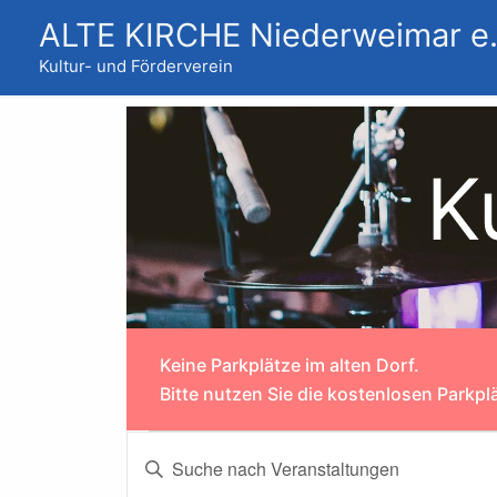
Zum
ALTE KIRCHE Niederweimar e.
Inhalt
springen
Kultur- und Förderverein
K
Keine Parkplätze im alten Dorf.
Bitte nutzen Sie die kostenlosen Parkp
Veranstaltungen
Veranstaltungen
Bitte
Suche
Schlüsselwort