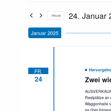
und
eingeben.
Ansichten,
Suche
Navigation
24. Januar
nach
Heute
Veranstaltungen
Datum
Schlüsselwort.
wählen.
Januar 2025
Hervorgeh
FR.
24
Zwei wi
AUSVERKAUF
Restplätze an
Waggonhalle vo
es über folgen